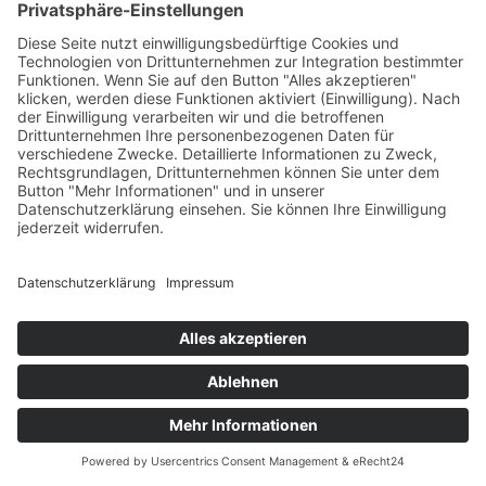
Ludwig
Erhard
1952
Prof. Dr.
Präsident der Bundesrepublik
Theodor
Deutschland
Heuss
Die Geschichte
der Schaffermahlzeit
Die Schaffermahlzeit ist heute weltbekannt – doch ihre
Wurzeln reichen bis ins 16. Jahrhundert zurück.
Ursprünglich waren es einfache Zusammenkünfte der
Schiffer im HAUS SEEFAHRT: zur Rechnungslegung, vor
dem Auslaufen oder am Ende des Winters. Gegessen